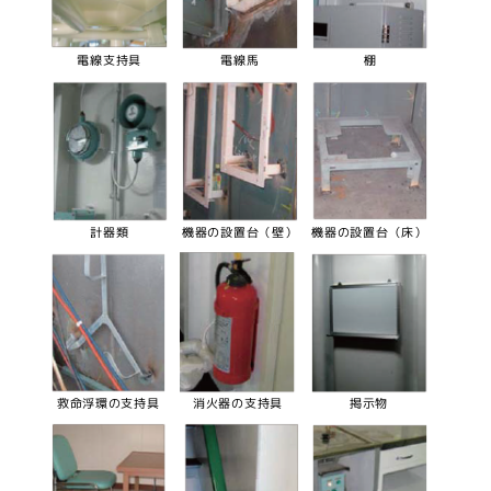
電線支持具
電線馬
棚
計器類
機器の設置台（壁）
機器の設置台（床）
救命浮環の支持具
消火器の支持具
掲示物